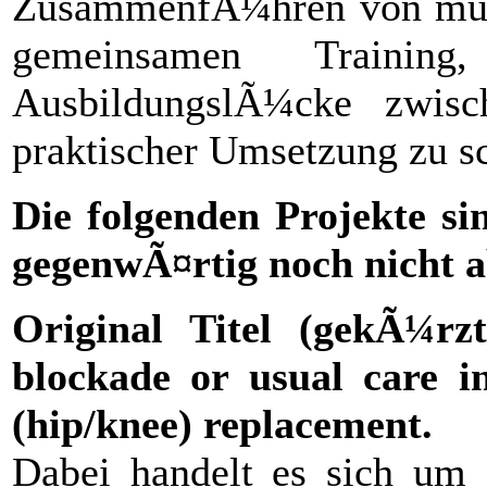
ZusammenfÃ¼hren von mult
gemeinsamen Traini
AusbildungslÃ¼cke zwisc
praktischer Umsetzung zu s
Die folgenden Projekte si
gegenwÃ¤rtig noch nicht a
Original Titel (gekÃ¼rz
blockade or usual care in
(hip/knee) replacement.
Dabei handelt es sich um e