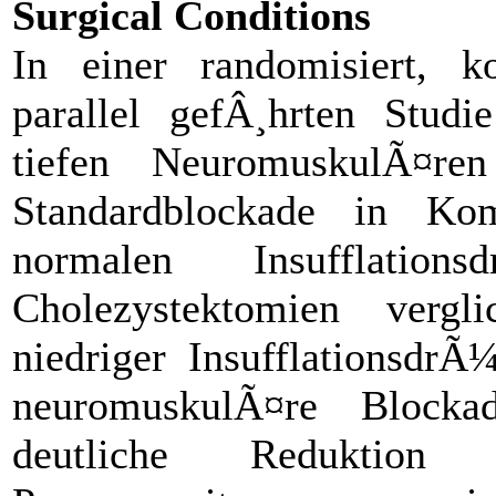
Surgical Conditions
In einer randomisiert, kon
parallel gefÂ¸hrten Stud
tiefen NeuromuskulÃ¤re
Standardblockade in Ko
normalen Insufflation
Cholezystektomien verg
niedriger InsufflationsdrÃ
neuromuskulÃ¤re Block
deutliche Reduktion