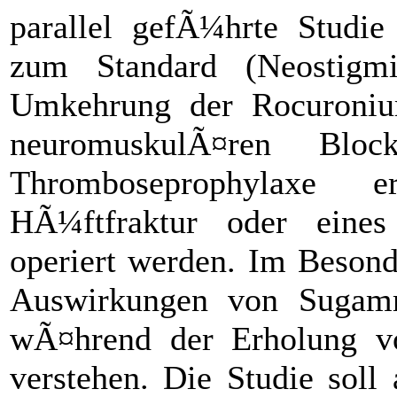
parallel gefÃ¼hrte Studi
zum Standard (Neostigmi
Umkehrung der Rocuronium
neuromuskulÃ¤ren Blo
Thromboseprophylaxe 
HÃ¼ftfraktur oder eines
operiert werden. Im Besonde
Auswirkungen von Sugamm
wÃ¤hrend der Erholung vo
verstehen. Die Studie soll