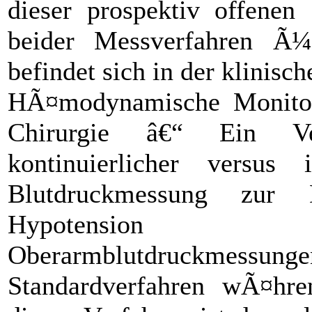
dieser prospektiv offenen 
beider Messverfahren Ã¼
befindet sich in der klinisc
HÃ¤modynamische Monitor
Chirurgie â€“ Ein Ve
kontinuierlicher versus in
Blutdruckmessung zur
Hypotension
Oberarmblutdruckmes
Standardverfahren wÃ¤hre