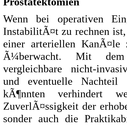
Prostatektomien
Wenn bei operativen Ein
InstabilitÃ¤t zu rechnen ist
einer arteriellen KanÃ¤le
Ã¼berwacht. Mit dem
vergleichbare nicht-inva
und eventuelle Nachteil 
kÃ¶nnten verhindert w
ZuverlÃ¤ssigkeit der erho
sonder auch die Praktikabi