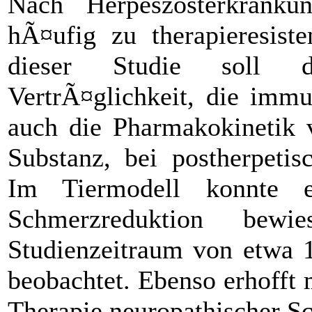
Nach Herpeszosterkrank
hÃ¤ufig zu therapieresist
dieser Studie soll di
VertrÃ¤glichkeit, die imm
auch die Pharmakokinetik 
Substanz, bei postherpetis
Im Tiermodell konnte e
Schmerzreduktion bew
Studienzeitraum von etwa 
beobachtet. Ebenso erhofft 
Therapie neuropathischer S