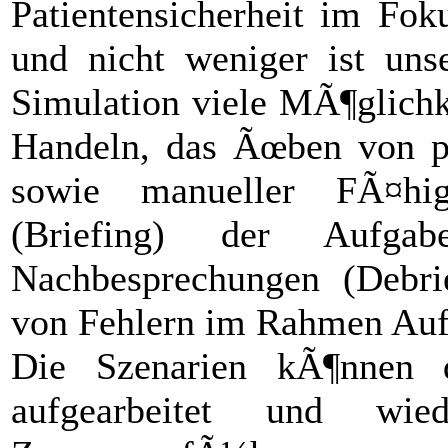
Patientensicherheit im Fok
und nicht weniger ist uns
Simulation viele MÃ¶glichke
Handeln, das Ãœben von pro
sowie manueller FÃ¤hig
(Briefing) der Aufgabe
Nachbesprechungen (Debrie
von Fehlern im Rahmen Au
Die Szenarien kÃ¶nnen d
aufgearbeitet und wi