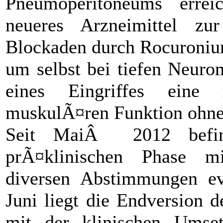
Pneumoperitoneums erre
neueres Arzneimittel zu
Blockaden durch Rocuroniu
um selbst bei tiefen Neur
eines Eingriffes eine 
muskulÃ¤ren Funktion ohne Z
Seit MaiÂ 2012 befin
prÃ¤klinischen Phase mi
diversen Abstimmungen ev
Juni liegt die Endversion d
mit der klinischen Umse